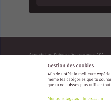
Association Suisse d’Assurances ASA
Conrad-Ferdinand-Meyer-Strasse 14
Gestion des cookies
Case postale
Afin de t’offrir la meilleure expéri
CH-8022 Zurich
même les catégories que tu souhaite
que tu ne puisses plus utiliser tout
www.svv.ch
Mentions légales
Impressum