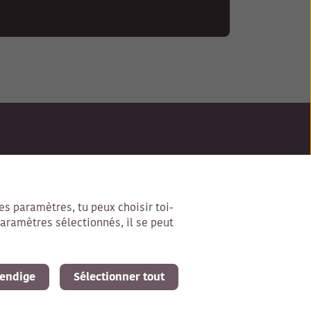
les paramètres, tu peux choisir toi-
paramètres sélectionnés, il se peut
 légales
endige
Sélectionner tout