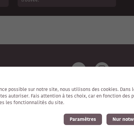
trouvée.
ence possible sur notre site, nous utilisons des cookies. Dans 
s autoriser. Fais attention à tes choix, car en fonction des 
es les fonctionnalités du site.
Impressum
Mentions
Paramètres
Nur notw